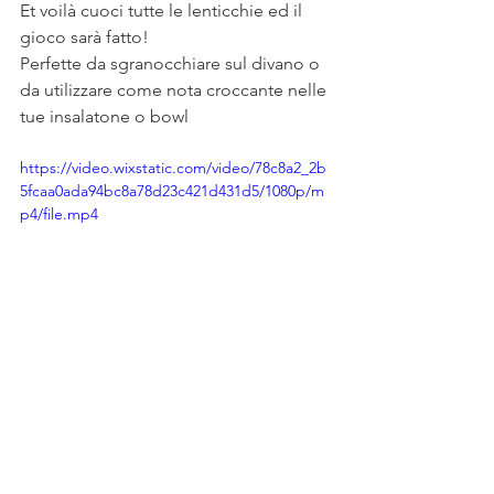
Et voilà cuoci tutte le lenticchie ed il 
gioco sarà fatto! 
Perfette da sgranocchiare sul divano o 
da utilizzare come nota croccante nelle 
tue insalatone o bowl
https://video.wixstatic.com/video/78c8a2_2b
5fcaa0ada94bc8a78d23c421d431d5/1080p/m
p4/file.mp4