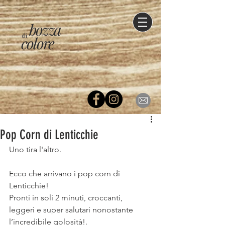
bozza
di
colore
Pop Corn di Lenticchie
Uno tira l'altro.
⠀
Ecco che arrivano i pop corn di 
Lenticchie!
Pronti in soli 2 minuti, croccanti, 
leggeri e super salutari nonostante 
l’incredibile golosità!.