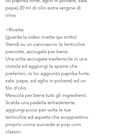
(io paprika forte, aglio in polvere, sale, 
pepe) 20 ml di olio extra vergine di 
oliva
>Ricetta 
(guarda la video ricetta qui sotto) 
Stendi su un canovaccio le lenticchie 
precotte, asciugale per bene. 
Una volta asciugate trasferiscile in una 
ciotola ed aggiungi le spezie che 
preferisci, io ho aggiunto paprika forte, 
sale, pepe, ed aglio in polvere) ed un 
filo d’olio. 
Mescola per bene tutti gli ingredienti. 
Scalda una padella antiaderente, 
aggiungi poco per volta le tue 
lenticchie ed aspetta che scoppiettino 
proprio come succede ai pop corn 
classici. 