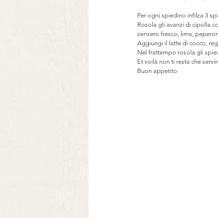
Per ogni spiedino infilza 3 spi
Rosola gli avanzi di cipolla co
zenzero fresco, lime, peperon
Aggiungi il latte di cocco, re
Nel frattempo rosola gli spiedi
Et voilà non ti resta che serv
Buon appetito 