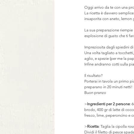
⠀
Oggi arrivo da te con una pro
La ricetta è davvero semplice
insaporita con aneto, lemon g
⠀
La sua preparazione riempie la
esplosione di gusto che ti far
⠀
Impreziosita dagli spiedini d
Una volta tagliato a tocchetti
aglio, e spezie (per me la papr
Infine andranno cotti sulla p
⠀
Il risultato?
Porterai in tavola un primo pi
preparano in 20 minuti netti!
Buon pranzo
>
Ingredienti per 2 persone
: 
brodo, 400 gr di latte di cocc
fresco, lime, peperoncino e 
>
Ricetta
: Taglia la cipolla ro
Dividi il filetto di pesce spad