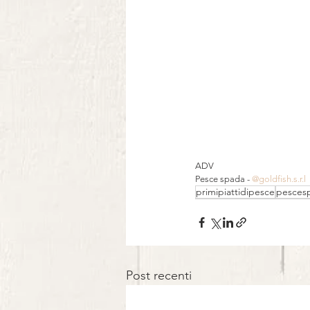
⠀
ADV
Pesce spada - 
@goldfish.s.r.l
primipiattidipesce
pesces
Post recenti