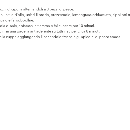
cchi di cipolla alternandoli a 3 pezzi di pesce. 
n un filo d'olio, unisci il brodo, prezzemolo, lemongrass schiacciato, cipollotti tr
cino e fai sobbollire.
gola di sale, abbassa la fiamma e fai cuocere per 10 minuti. 
ni in una padella antiaderente su tutti i lati per circa 8 minuti. 
ire la zuppa aggiungendo il coriandolo fresco e gli spiedini di pesce spada