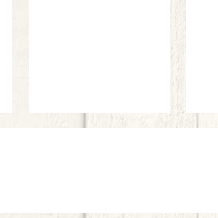
Tom Yam: Zuppa Thai di pesce
Zuppa 