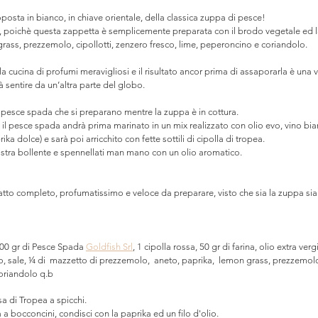
posta in bianco, in chiave orientale, della classica zuppa di pesce!
, poichè questa zappetta è semplicemente preparata con il brodo vegetale ed lat
rass, prezzemolo, cipollotti, zenzero fresco, lime, peperoncino e coriandolo.
 cucina di profumi meravigliosi e il risultato ancor prima di assaporarla è una v
à sentire da un’altra parte del globo.
i pesce spada che si preparano mentre la zuppa è in cottura.
, il pesce spada andrà prima marinato in un mix realizzato con olio evo, vino bia
ika dolce) e sarà poi arricchito con fette sottili di cipolla di tropea.
iastra bollente e spennellati man mano con un olio aromatico.
atto completo, profumatissimo e veloce da preparare, visto che sia la zuppa sia g
600 gr di Pesce Spada 
Goldfish Srl
, 1 cipolla rossa, 50 gr di farina, olio extra verg
o, sale, ¼ di  mazzetto di prezzemolo,  aneto, paprika,  lemon grass, prezzemolo,
coriandolo q.b
ssa di Tropea a spicchi.
a a bocconcini, condisci con la paprika ed un filo d'olio. 