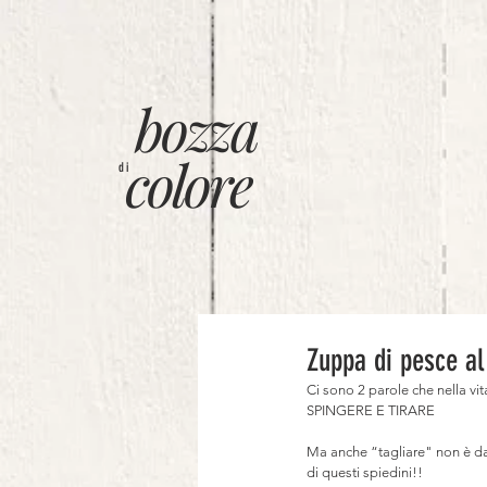
bozza
colore
di
Zuppa di pesce al
Ci sono 2 parole che nella vit
SPINGERE E TIRARE⠀
⠀
Ma anche “tagliare" non è da s
di questi spiedini!! ⠀