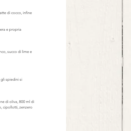
te di cocco, infine 
era e propria 
nco, succo di lime e 
li spiedini si 
ine di oliva, 800 ml di 
 cipollotti, zenzero 