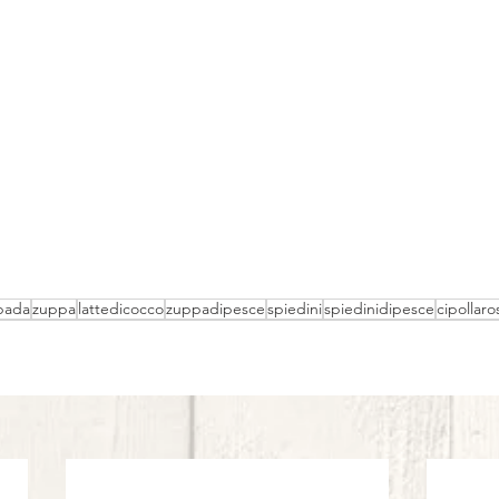
pada
zuppa
lattedicocco
zuppadipesce
spiedini
spiedinidipesce
cipollaro