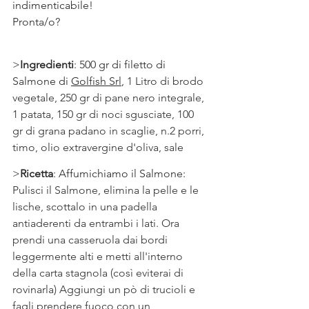
indimenticabile! 
Pronta/o?
>
Ingredienti
: 500 gr di filetto di 
Salmone di 
Golfish Srl
, 
1 Litro di brodo 
vegetale, 250 gr di pane nero integrale, 
1 patata, 150 gr di noci sgusciate, 100 
gr di grana padano in scaglie, n.2 porri, 
timo, olio extravergine d'oliva, sale
>
Ricetta
: Affumichiamo il Salmone:
Pulisci il Salmone, elimina la pelle e le 
lische, scottalo in una padella 
antiaderenti da entrambi i lati. Ora 
prendi una casseruola dai bordi 
leggermente alti e metti all'interno 
della carta stagnola (così eviterai di 
rovinarla) Aggiungi un pò di trucioli e 
fagli prendere fuoco con un 