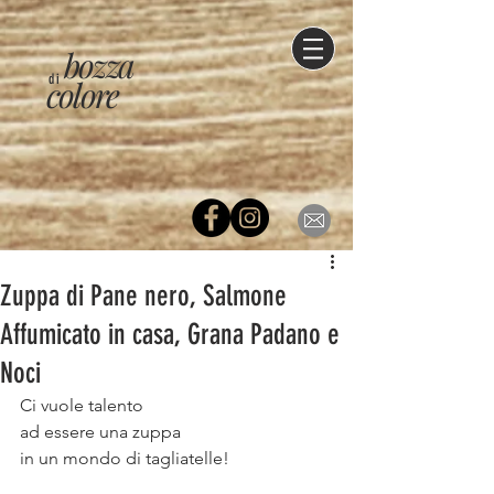
bozza
di
colore
Zuppa di Pane nero, Salmone
Affumicato in casa, Grana Padano e
Noci
Ci vuole talento ⠀
ad essere una zuppa ⠀
in un mondo di tagliatelle!⠀
⠀