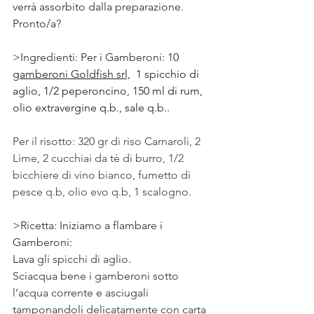
verrà assorbito dalla preparazione. ⠀
Pronto/a?
>Ingredienti: Per i Gamberoni: 1
0 
gamberoni Goldfish srl,
  1 spicchio di 
aglio, 1/2 peperoncino, 150 ml di rum, 
olio extravergine q.b., sale q.b..
Per il risotto: 320 gr di riso Carnaroli, 2 
Lime, 2 cucchiai da tè di burro, 1/2 
bicchiere di vino bianco, fumetto di 
pesce q.b, olio evo q.b, 1 scalogno. 
>Ricetta: Iniziamo a flambare i 
Gamberoni: 
Lava 
gli spicchi di aglio. 
Sciacqua bene i gamberoni sotto 
l’acqua corrente e asciugali 
tamponandoli delicatamente con carta 