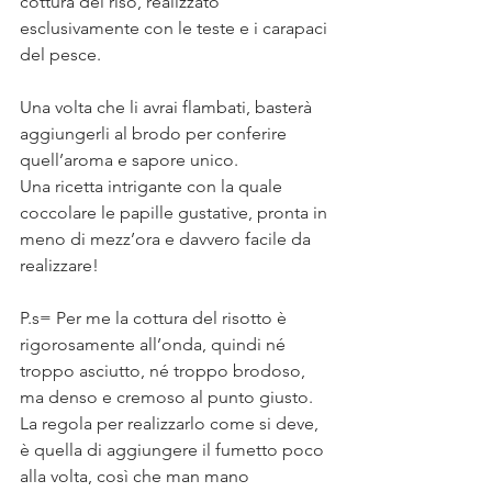
cottura del riso, realizzato 
esclusivamente con le teste e i carapaci 
del pesce. ⠀
⠀
Una volta che li avrai flambati, basterà 
aggiungerli al brodo per conferire 
quell’aroma e sapore unico.⠀
Una ricetta intrigante con la quale 
coccolare le papille gustative, pronta in 
meno di mezz’ora e davvero facile da 
realizzare! ⠀
⠀
P.s= Per me la cottura del risotto è 
rigorosamente all’onda, quindi né 
troppo asciutto, né troppo brodoso, 
ma denso e cremoso al punto giusto. ⠀
La regola per realizzarlo come si deve, 
è quella di aggiungere il fumetto poco 
alla volta, così che man mano 