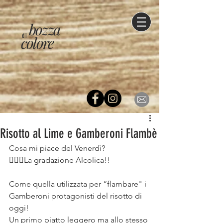
bozza
di
colore
Risotto al Lime e Gamberoni Flambè
Cosa mi piace del Venerdì? ⠀
💁🏻‍♀️La gradazione Alcolica!!⠀
⠀
Come quella utilizzata per “flambare" i 
Gamberoni protagonisti del risotto di 
oggi!⠀
Un primo piatto leggero ma allo stesso 