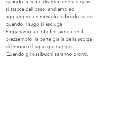
quando la carne diventa tenera e quasi 
si stacca dall’osso. andiamo ad 
aggiungere un mestolo di brodo caldo 
quando il sugo si asciuga .
Prepariamo un trito finissimo con il 
prezzemolo, la parte gialla della scorza 
di limone e l’aglio grattugiato. 
Quando gli ossibuchi saranno pronti, 
versiamo nel tegame il trito aromatico 
(la gremolada) e lasciamo insaporire il 
tutto per un paio di minuti. 
Et voilà non vi resta che portare in 
tavola questo meraviglioso piatto della 
tradizione Milanese.
Buon appetito 