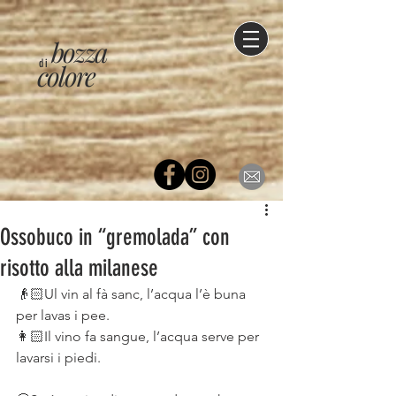
bozza
di
colore
Ossobuco in “gremolada” con
risotto alla milanese
👴🏻Ul vin al fà sanc, l’acqua l’è buna 
per lavas i pee.⠀
👩🏻Il vino fa sangue, l’acqua serve per 
lavarsi i piedi.⠀
⠀