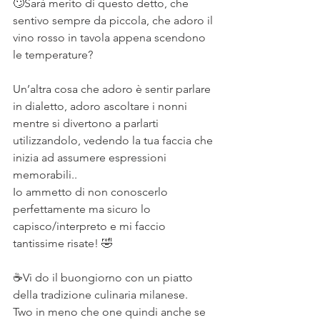
🙄Sarà merito di questo detto, che 
sentivo sempre da piccola, che adoro il 
vino rosso in tavola appena scendono 
le temperature? ⠀
⠀
Un’altra cosa che adoro è sentir parlare 
in dialetto, adoro ascoltare i nonni 
mentre si divertono a parlarti 
utilizzandolo, vedendo la tua faccia che 
inizia ad assumere espressioni 
memorabili..⠀
Io ammetto di non conoscerlo 
perfettamente ma sicuro lo 
capisco/interpreto e mi faccio 
tantissime risate! 🤣⠀
⠀
☕Vi do il buongiorno con un piatto 
della tradizione culinaria milanese.⠀
Two in meno che one quindi anche se 