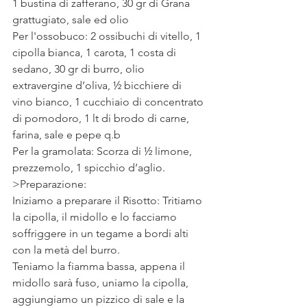
1 bustina di zafferano, 30 gr di Grana 
grattugiato, sale ed olio
Per l'ossobuco: 2 ossibuchi di vitello, 1 
cipolla bianca, 1 carota, 1 costa di 
sedano, 30 gr di burro, olio 
extravergine d’oliva, ½ bicchiere di 
vino bianco, 1 cucchiaio di concentrato 
di pomodoro, 1 lt di brodo di carne, 
farina, sale e pepe q.b 
Per la gramolata: Scorza di ½ limone, 
prezzemolo, 1 spicchio d’aglio.
>Preparazione: 
Iniziamo a preparare il Risotto: Tritiamo 
la cipolla, il midollo e lo facciamo 
soffriggere in un tegame a bordi alti 
con la metà del burro. 
Teniamo la fiamma bassa, appena il 
midollo sarà fuso, uniamo la cipolla, 
aggiungiamo un pizzico di sale e la 