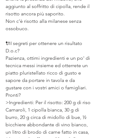
aggiunto al soffritto di cipolla, rende il 
risotto ancora più saporito. ⠀
Non c'è risotto alla milanese senza 
ossobuco.⠀
⠀
🔌I segreti per ottenere un risultato 
D.o.c? ⠀
Pazienza, ottimi ingredienti e un po' di 
tecnica messi insieme ed otterrete un 
piatto pluristellato ricco di gusto e 
sapore da portare in tavola e da 
gustare con i vostri amici o famigliari.
Pronti?
>Ingredienti: Per il risotto: 200 g di riso 
Carnaroli, 1 cipolla bianca, 30 g di 
burro, 20 g circa di midollo di bue, ½ 
bicchiere abbondante di vino bianco, 
un litro di brodo di carne fatto in casa, 