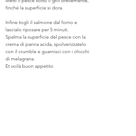
Metti il pesce sotto il grill brevemente, 
finché la superficie si dora.
Infine togli il salmone dal forno e 
lascialo riposare per 5 minuti.
Spalma la superficie del pesce con la 
crema di panna acida, spolverizzatelo 
con il crumble e guarnisci con i chicchi 
di melagrana.
Et voilà buon appetito