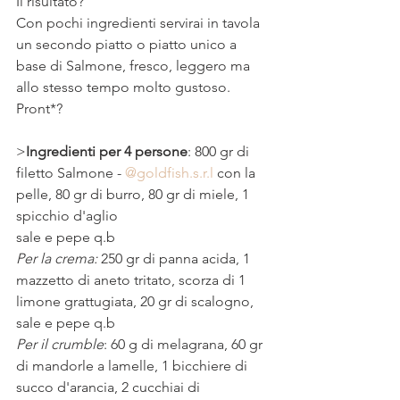
Il risultato?
Con pochi ingredienti servirai in tavola 
un secondo piatto o piatto unico a 
base di Salmone, fresco, leggero ma 
allo stesso tempo molto gustoso.
Pront*?
>
Ingredienti per 4 persone
: 800 gr di 
filetto Salmone - 
@goldfish.s.r.l
 con la 
pelle, 80 gr di burro, ﻿﻿80 gr di miele, 1 
spicchio d'aglio
sale e pepe q.b 
Per la crema:
 250 gr di panna acida, 1 
mazzetto di aneto tritato, scorza di 1 
limone grattugiata, 20 gr di scalogno, 
sale e pepe q.b
Per il crumble
: 60 g di melagrana, 60 gr 
di mandorle a lamelle, ﻿1 bicchiere di 
succo d'arancia, ﻿﻿2 cucchiai di 