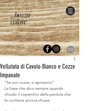
bozza
di
colore
Vellutata di Cavolo Bianco e Cozze
Impanate⠀
"Se son cozze, si apriranno”⠀⠀
La frase che dico sempre quando 
chiudo il coperchio della pentola che 
le contiene ancora chiuse.⠀⠀
⠀⠀