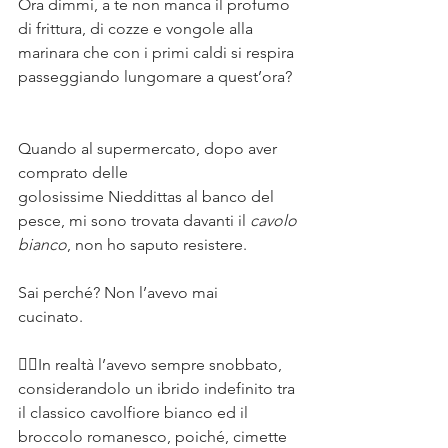
Ora dimmi, a te non manca il profumo 
di frittura, di cozze e vongole alla 
marinara che con i primi caldi si respira 
passeggiando lungomare a quest’ora?
⠀⠀
⠀⠀
Quando al supermercato, dopo aver 
comprato delle 
golosissime Nieddittas al banco del 
pesce, mi sono trovata davanti il 
cavolo 
bianco
, non ho saputo resistere.⠀⠀
⠀⠀
Sai perché? Non l’avevo mai 
cucinato. ⠀⠀
⠀⠀
👆🏻In realtà l’avevo sempre snobbato, 
considerandolo un ibrido indefinito tra 
il classico cavolfiore bianco ed il 
broccolo romanesco, poiché, cimette 