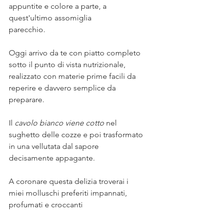
appuntite e colore a parte, a 
quest'ultimo assomiglia⠀⠀
parecchio. ⠀⠀
⠀⠀
Oggi arrivo da te con piatto completo 
sotto il punto di vista nutrizionale, 
realizzato con materie prime facili da 
reperire e davvero semplice da 
preparare.⠀⠀
⠀⠀
Il 
cavolo bianco viene cotto 
nel 
sughetto delle cozze e poi trasformato 
in una vellutata dal sapore 
decisamente appagante. ⠀⠀
⠀⠀
A coronare questa delizia troverai i 
miei molluschi preferiti impannati, 
profumati e croccanti⠀⠀
⠀⠀