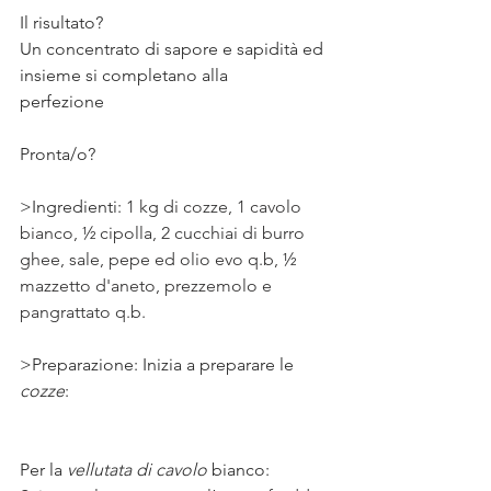
Il risultato?⠀⠀
Un concentrato di sapore e sapidità ed 
insieme si completano alla 
perfezione ⠀⠀
⠀⠀
Pronta/o? ⠀
>Ingredienti: 
1 kg di cozze, 1 cavolo 
bianco, ½ cipolla, 2 cucchiai di burro 
ghee, sale, pepe ed olio evo q.b, ½ 
mazzetto d'aneto, prezzemolo e 
pangrattato q.b. 
>Preparazione: Inizia a preparare le 
cozze
:  
Per la 
vellutata di cavolo
 bianco: 