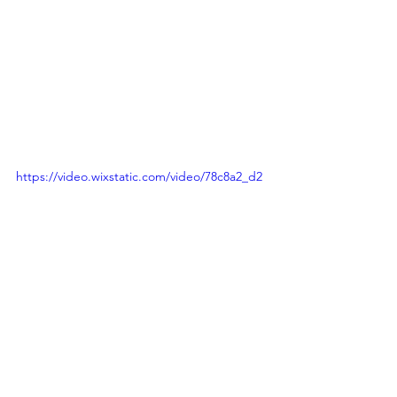
https://video.wixstatic.com/video/78c8a2_d2
68d88ac4704a71b99bf9201c275294/1080p/mp
4/file.mp4