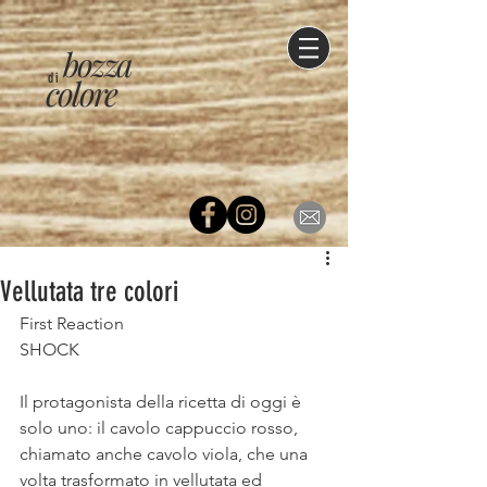
bozza
di
colore
Vellutata tre colori
First Reaction
SHOCK
⠀
Il protagonista della ricetta di oggi è 
solo uno: il cavolo cappuccio rosso, 
chiamato anche cavolo viola, che una 
volta trasformato in vellutata ed 