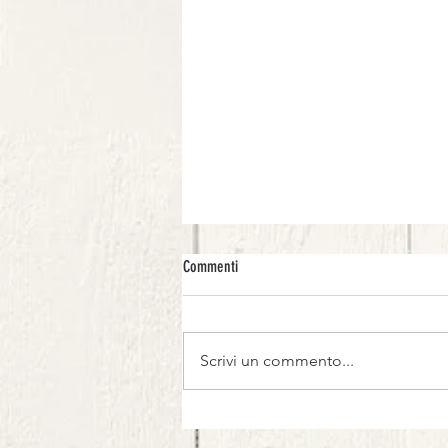
Commenti
Scrivi un commento...
Fettucce pesto d’indivia, guanciale e
nocciole