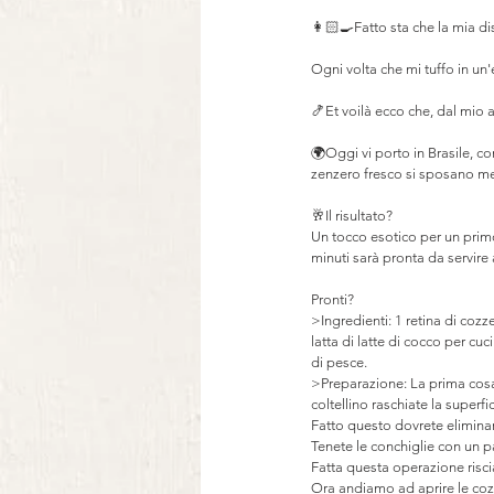
⠀
👩🏻‍🍳Fatto sta che la mia di
⠀
Ogni volta che mi tuffo in un'
⠀
🍤Et voilà ecco che, dal mio 
⠀
🌍Oggi vi porto in Brasile, c
zenzero fresco si sposano me
⠀
🥂Il risultato? ⠀
Un tocco esotico per un primo
minuti sarà pronta da servire 
Pronti?
>Ingredienti: 1 retina di cozze
latta di latte di cocco per cu
di pesce.
>Preparazione: La prima cosa 
coltellino raschiate la superfi
Fatto questo dovrete eliminare
Tenete le conchiglie con un 
Fatta questa operazione risc
Ora andiamo ad aprire le cozz