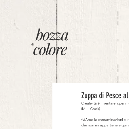
bozza
colore
di
Zuppa di Pesce al
Creatività è inventare, sperime
(M.L. Cook)⠀
⠀
😏Amo le contaminazioni cultur
che non mi appartiene e quind