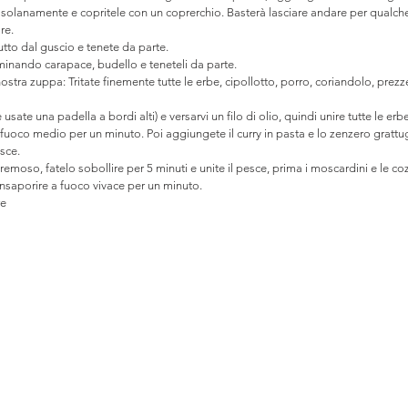
olanamente e copritele con un coprerchio. Basterà lasciare andare per qualche
re.
rutto dal guscio e tenete da parte. 
iminando carapace, budello e teneteli da parte.
stra zuppa: Tritate finemente tutte le erbe, cipollotto, porro, coriandolo, prezz
 usate una padella a bordi alti) e versarvi un filo di olio, quindi unire tutte le 
fuoco medio per un minuto. Poi aggiungete il curry in pasta e lo zenzero grattugi
sce. 
cremoso, fatelo sobollire per 5 minuti e unite il pesce, prima i moscardini e le c
insaporire a fuoco vivace per un minuto. 
e 