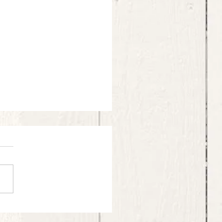
ni: Pesto di prezzemolo,
ncino ed olive nere