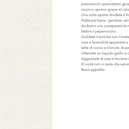
prezzemolo spezzettato gross
cozze si aprano grazie al calo
Una volta aperte dividete il f
Pulite per bene i gamberi, el
Andiamo ora a preparare la no
fettine il peperoncino. 
Scaldate il wok (se non l’avete
cura e facendole appassire a 
latte di cocco e il brodo di pe
Otterrete un liquido giallo e 
Aggiustate di sale e lasciare 
Et voilà non vi resta che servir
Buon appetito 