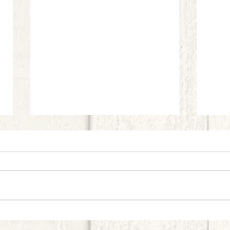
Frittata di Spaghetti: Provola affumicata
Rigato
e Melanzane
pepero