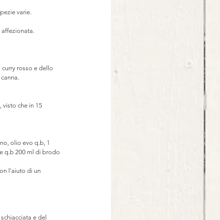
pezie varie. ⠀
o affezionata. ⠀
 curry rosso e dello 
i canna.⠀
visto che in 15 
no, olio evo q.b, 1 
ale q.b 200 ml di brodo 
n l'aiuto di un 
schiacciata e del 