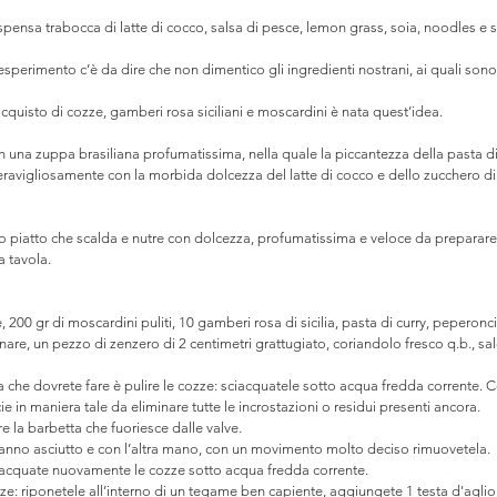
spensa trabocca di latte di cocco, salsa di pesce, lemon grass, soia, noodles e s
esperimento c’è da dire che non dimentico gli ingredienti nostrani, ai quali son
acquisto di cozze, gamberi rosa siciliani e moscardini è nata quest’idea.⠀
on una zuppa brasiliana profumatissima, nella quale la piccantezza della pasta di
ravigliosamente con la morbida dolcezza del latte di cocco e dello zucchero d
 piatto che scalda e nutre con dolcezza, profumatissima e veloce da preparare, 
a tavola. 
, 200 gr di moscardini puliti, 10 gamberi rosa di sicilia, pasta di curry, peperonci
cinare, un pezzo di zenzero di 2 centimetri grattugiato, coriandolo fresco q.b., s
che dovrete fare è pulire le cozze: sciacquatele sotto acqua fredda corrente. Co
cie in maniera tale da eliminare tutte le incrostazioni o residui presenti ancora.
 la barbetta che fuoriesce dalle valve. 
panno asciutto e con l’altra mano, con un movimento molto deciso rimuovetela. 
iacquate nuovamente le cozze sotto acqua fredda corrente.
e: riponetele all’interno di un tegame ben capiente, aggiungete 1 testa d'aglio 