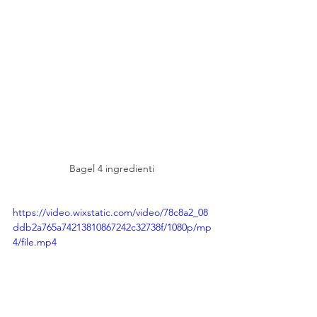
Bagel 4 ingredienti 
https://video.wixstatic.com/video/78c8a2_08
ddb2a765a74213810867242c32738f/1080p/mp
4/file.mp4