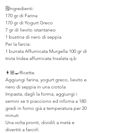
⠀
🗒️Ingredienti:
170 gr di Farina
170 gr di Yogurt Greco
7 gr di lievito istantaneo
1 bustina di nero di seppia
Per la farcia:
1 burrata Affumicata Murgella 100 gr di 
trota Iridea affumicata Insalata q.b
⠀
👩🏼‍🍳Ricetta:
Aggiungi farina, yogurt greco, lievito e 
nero di seppia in una ciotola
Impasta, dagli la forma, aggiungi i 
semini se ti piacciono ed inforna a 180 
gradi in forno già a temperatura per 20 
minuti
Una volta pronti, dividili a metà e 
divertiti a farcirli