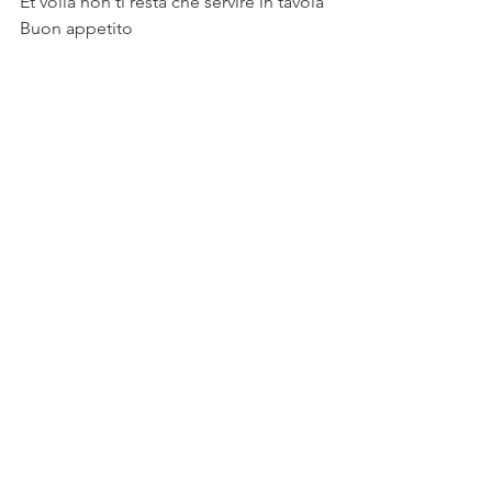
Et voilà non ti resta che servire in tavola
Buon appetito 