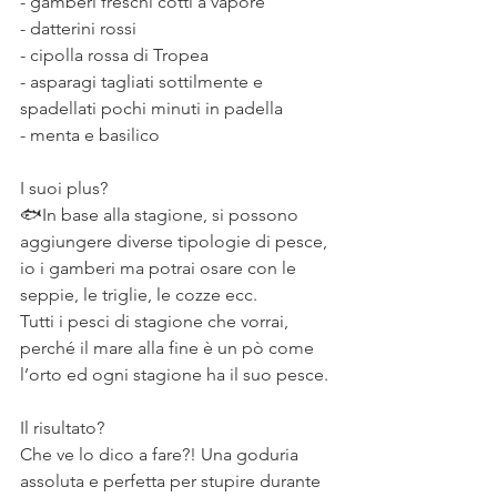
- gamberi freschi cotti a vapore
- datterini rossi
- cipolla rossa di Tropea
- asparagi tagliati sottilmente e 
spadellati pochi minuti in padella
- menta e basilico
⠀
I suoi plus?
🐟In base alla stagione, si possono 
aggiungere diverse tipologie di pesce, 
io i gamberi ma potrai osare con le 
seppie, le triglie, le cozze ecc.
Tutti i pesci di stagione che vorrai, 
perché il mare alla fine è un pò come 
l’orto ed ogni stagione ha il suo pesce.
⠀
Il risultato?
Che ve lo dico a fare?! Una goduria 
assoluta e perfetta per stupire durante 