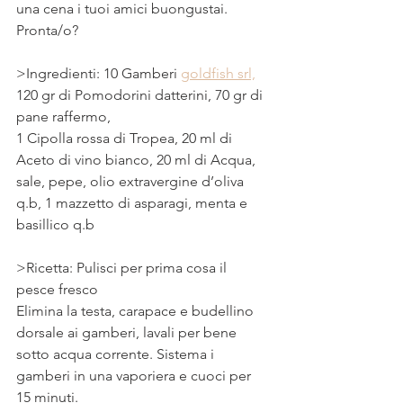
una cena i tuoi amici buongustai.
Pronta/o?
>Ingredienti: 
10 
Gamberi 
goldfish srl,
120 gr di Pomodorini datterini, 70 gr di 
pane raffermo, 
1 Cipolla rossa di Tropea, 20 ml di 
Aceto di vino bianco, 20 ml di Acqua, 
sale, pepe, olio extravergine d’oliva 
q.b, 1 mazzetto di asparagi, menta e 
basillico q.b  
>Ricetta: Pulisci per prima cosa il 
pesce fresco 
Elimina la testa, carapace e budellino 
dorsale ai gamberi, lavali per bene 
sotto acqua corrente. Sistema i 
gamberi in una vaporiera e cuoci per 
15 minuti.