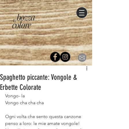
bozza
di
colore
Spaghetto piccante: Vongole &
Erbette Colorate
Vongo- la
Vongo cha cha cha
⠀
Ogni volta che sento questa canzone 
penso a loro: le mie amate vongole!