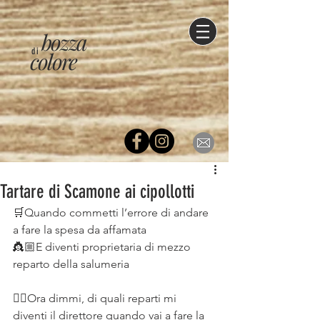
bozza
di
colore
Tartare di Scamone ai cipollotti
🛒Quando commetti l’errore di andare 
a fare la spesa da affamata
👸🏼E diventi proprietaria di mezzo 
reparto della salumeria
⠀
☝🏻Ora dimmi, di quali reparti mi 
diventi il direttore quando vai a fare la 