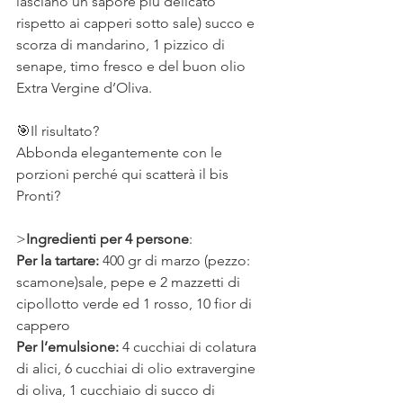
lasciano un sapore più delicato 
rispetto ai capperi sotto sale) succo e 
scorza di mandarino, 1 pizzico di 
senape, timo fresco e del buon olio 
Extra Vergine d’Oliva.
⠀
🎯Il risultato?
Abbonda elegantemente con le 
porzioni perché qui scatterà il bis
Pronti?
>
Ingredienti per 4 persone
: 
Per la tartare: 
400 gr di marzo (pezzo: 
scamone)sale, pepe e 2 mazzetti di 
cipollotto verde ed 1 rosso, 10 fior di 
cappero
Per l’emulsione: 
4 cucchiai di colatura 
di alici, 6 cucchiai di olio extravergine 
di oliva, 1 cucchiaio di succo di 