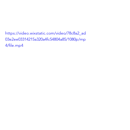
https://video.wixstatic.com/video/78c8a2_ad
03e2ee03314215a320a4fc54804a85/1080p/mp
4/file.mp4
ADV⠀
@aperolspritzitalia 
antipasti
fingerfood
crystalbread
prosciuttocrudo
perledipaprika
ricetteantipasti
kuzu
fecoladipatate