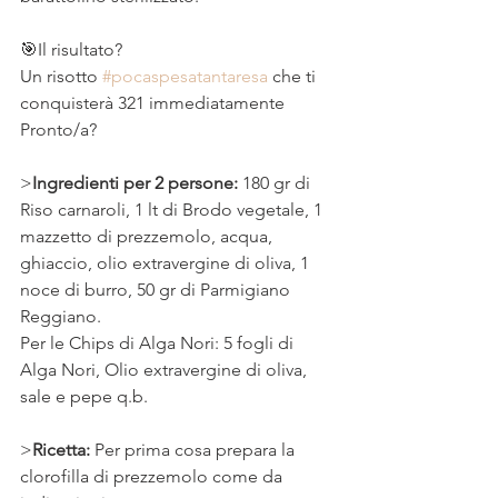
⠀
🎯Il risultato?
Un risotto 
#pocaspesatantaresa
 che ti 
conquisterà 321 immediatamente
Pronto/a?
>
Ingredienti per 2 persone: 
180 gr di 
Riso carnaroli, 1 lt di Brodo vegetale, 1 
mazzetto di prezzemolo, acqua, 
ghiaccio, olio extravergine di oliva, 1 
noce di burro, 50 gr di Parmigiano 
Reggiano. 
Per le Chips di Alga Nori: 5 fogli di 
Alga Nori, Olio extravergine di oliva, 
sale e pepe q.b.
>
Ricetta: 
Per prima cosa prepara la 
clorofilla di prezzemolo come da 