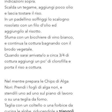
indicazioni sopra.
Scalda un tegame, aggiungi poco olio 
e lascia tostare il riso.
In un padellino soffriggi lo scalogno 
rosolato con un filo d'olio ed 
aggiungilo al risotto. 
Sfuma con un bicchiere di vino bianco, 
e continua la cottura bagnando con il 
brodo vegetale. 
Quando sarai arrivata/o a circa 3/4 di 
cottura aggiungi un po’ di clorofilla e 
porta il riso a cottura.
Nel mentre prepara le Chips di Alga 
Nori: Prendi i fogli di alga nori, e 
stendili uno ad uno sul piano di lavoro 
o su una teglia da forno. 
Taglia con un coltello o una forbice da 
cucina le alghe, riducendole a 
triangoli