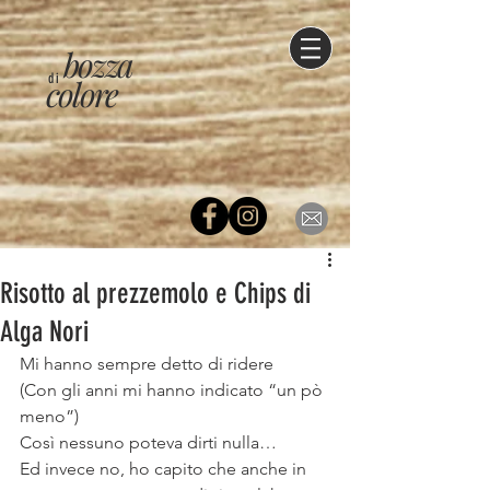
bozza
di
colore
Risotto al prezzemolo e Chips di
Alga Nori
Mi hanno sempre detto di ridere
(Con gli anni mi hanno indicato “un pò 
meno”)
Così nessuno poteva dirti nulla…
Ed invece no, ho capito che anche in 