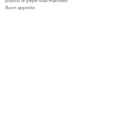
pizzico di pepe rosa macinato
Buon appetito 