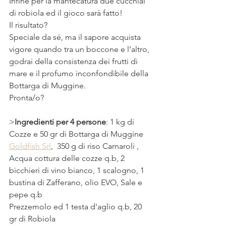
Infine per la mantecatura due cucchiai 
di robiola ed il gioco sarà fatto!
Il risultato?
Speciale da sé, ma il sapore acquista 
vigore quando tra un boccone e l’altro, 
godrai della consistenza dei frutti di 
mare e il profumo inconfondibile della 
Bottarga di Muggine.
Pronta/o?
>
Ingredienti per 4 persone
: 1 kg di 
Cozze e 50 gr di Bottarga di Muggine 
Goldfish Srl
,  350 g di riso Carnaroli , 
Acqua cottura delle cozze q.b, 2 
bicchieri di vino bianco, 1 scalogno, 1 
bustina di Zafferano, olio EVO, Sale e 
pepe q.b
Prezzemolo ed 1 testa d'aglio q.b, 20 
gr di Robiola 