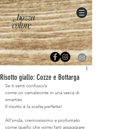
bozza
di
colore
Risotto giallo: Cozze e Bottarga
Se ti senti confuso/a
come un camaleonte in una vasca di 
smarties
Il risotto è la scelta perfetta!
⠀
All’onda, cremosissimo e profumato 
come quello che vorrei farti assaggiare 