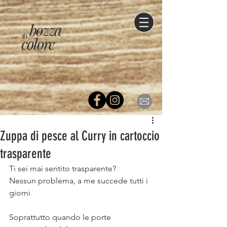
bozza
di
colore
Zuppa di pesce al Curry in cartoccio
trasparente⠀
Ti sei mai sentito trasparente?⠀
Nessun problema, a me succede tutti i 
giorni⠀
Soprattutto quando le porte 