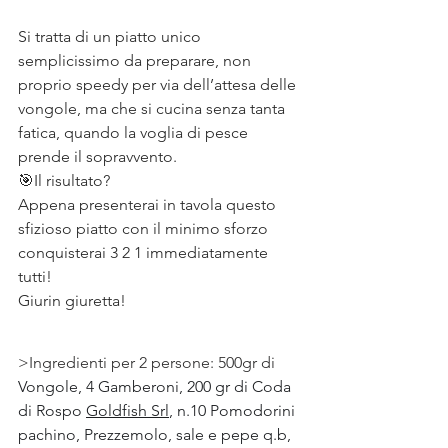
⠀
Si tratta di un piatto unico 
semplicissimo da preparare, non 
proprio speedy per via dell’attesa delle 
vongole, ma che si cucina senza tanta 
fatica, quando la voglia di pesce 
prende il sopravvento.⠀
🎯Il risultato? ⠀
Appena presenterai in tavola questo 
sfizioso piatto con il minimo sforzo 
conquisterai 3 2 1 immediatamente 
tutti!⠀
Giurin giuretta!⠀
>Ingredienti per 2 persone: 500gr di 
Vongole, 4 Gamberoni, 200 gr di Coda 
di Rospo 
Goldfish Srl
, n.10 Pomodorini 
pachino, Prezzemolo, sale e pepe q.b, 