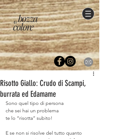
bozza
di
colore
Risotto Giallo: Crudo di Scampi,
burrata ed Edamame
Sono quel tipo di persona
che sei hai un problema
te lo “risotta” subito!
⠀
E se non si risolve del tutto quanto 