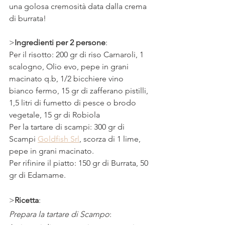
una golosa cremosità data dalla crema 
di burrata!
>
Ingredienti per 2 persone
:  
Per il risotto: 200 gr di riso Carnaroli, 1 
scalogno, Olio evo, pepe in grani 
macinato q.b, 1/2 bicchiere vino 
bianco fermo, 15 gr di zafferano pistilli, 
1,5 litri di fumetto di pesce o brodo 
vegetale, 15 gr di Robiola 
Per la tartare di scampi: 300 gr di 
Scampi 
Goldfish Srl
, scorza di 1 lime, 
pepe in grani macinato.
Per rifinire il piatto: 150 gr di Burrata, 50 
gr di Edamame.
>
Ricetta
: 
Prepara la tartare di Scampo
: 