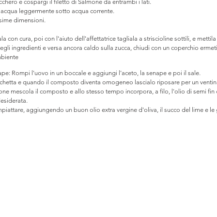
cchero e cospargi il filetto di Salmone da entrambi i lati. 
ciacqua leggermente sotto acqua corrente. 
sime dimensioni. 
a con cura, poi con l'aiuto dell'affettatrice tagliala a striscioline sottili, e mettila
 degli ingredienti e versa ancora caldo sulla zucca, chiudi con un coperchio ermeti
mbiente
pe: Rompi l'uovo in un boccale e aggiungi l'aceto, la senape e poi il sale. 
rchetta e quando il composto diventa omogeneo lascialo riposare per un ventin
e mescola il composto e allo stesso tempo incorpora, a filo, l'olio di semi fi
esiderata.
impiattare, aggiungendo un buon olio extra vergine d'oliva, il succo del lime e l