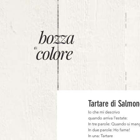
bozza
colore
di
Tartare di Salmon
Io che mi descrivo
quando arriva l’estate:
In tre parole: Quando si man
In due parole: Ho fame!
In una: Tartare