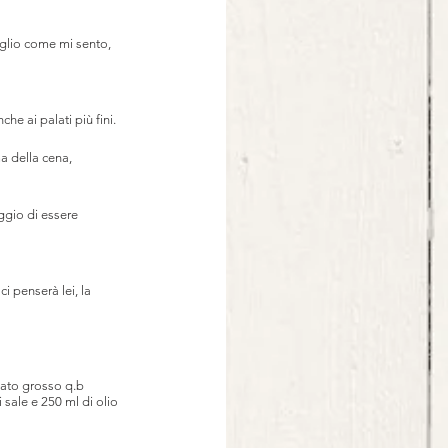
glio come mi sento, 
e ai palati più fini. 
a della cena, 
ggio di essere 
 penserà lei, la 
nato grosso q.b
 sale e 250 ml di olio 