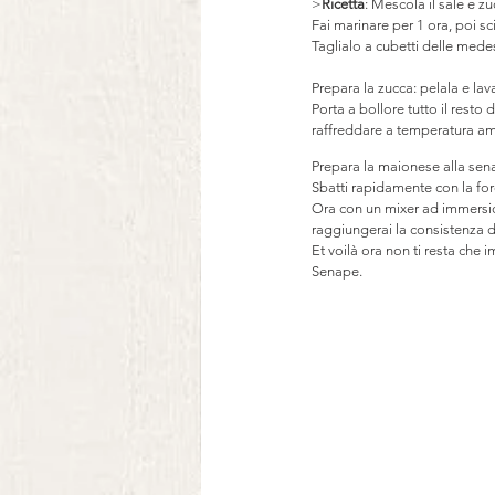
>
Ricetta
: Mescola il sale e zu
Fai marinare per 1 ora, poi s
Taglialo a cubetti delle mede
Prepara la zucca: pelala e laval
Porta a bollore tutto il resto
raffreddare a temperatura a
Prepara la maionese alla sena
Sbatti rapidamente con la fo
Ora con un mixer ad immersion
raggiungerai la consistenza d
Et voilà ora non ti resta che 
Senape. 