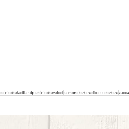
sce
ricettefacili
antipasti
ricetteveloci
salmone
tartaredipesce
tartare
zucca