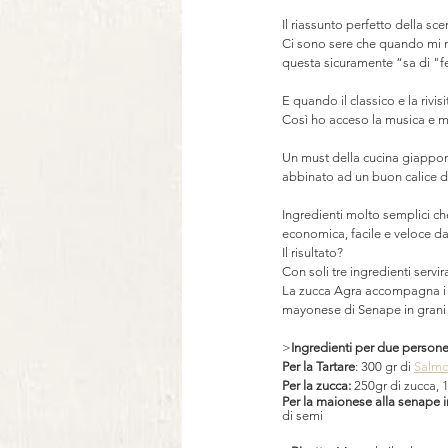
⠀
Il riassunto perfetto della sce
Ci sono sere che quando mi m
questa sicuramente “sa di "fe
⠀
E quando il classico e la rivi
Così ho acceso la musica e mi
⠀
Un must della cucina giappon
abbinato ad un buon calice d
⠀
Ingredienti molto semplici ch
economica, facile e veloce d
Il risultato?
Con soli tre ingredienti servi
La zucca Agra accompagna i cu
mayonese di Senape in grani c
>
Ingredienti per due persone
Per la Tartare
: 300 gr di 
Salm
Per la zucca:
 250gr di zucca, 
Per la maionese alla senape i
di semi