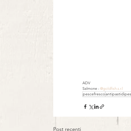
ADV⠀
Salmone - 
@goldfish.s.r.l
pescefresco
antipastidipe
Post recenti