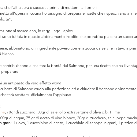
na che l’altra sera è successa prima di mettermi ai fornelli!
etto all’opera in cucina ho bisogno di preparare ricette che rispecchiano al me
licità”. ⠀
sitazione si mescolano, io raggiungo l'apice.⠀
 sono tuffata in questo abbinamento insolito che potrebbe piacere un sacco anch
ese, abbinato ad un ingrediente povero come la zucca da servire in tavola prim
i bianco. ⠀
e contribuiscono a esaltare la bontà del Salmone, per una ricetta che ha il vanta
a preparare.⠀
rai un antipasto da vero effetto wow!
botti di Salmone crudo alla perfezione ed a chiudere il boccone divinamente ci
he farà scattare ufficialmente l’applauso!
:
one
, 70gr di zucchero, 30gr di sale, olio extravergine d’oliva q.b, 1 lime
100gr di acqua, 75 gr di aceto di vino bianco, 20gr di zucchero, sale, pepe maci
n grani
: 1 uovo, 1 cucchiaino di aceto, 1 cucchiaio di senape in grani, 1 pizzico di