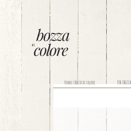
bozza
colore
di
Home | Bozza di colore
PER INIZI