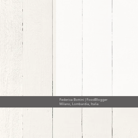
Federica Bottini | FoodBlogger
Milano, Lombardia, Italia