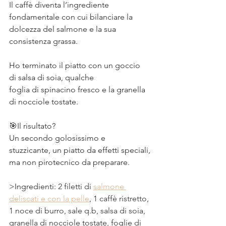
Il caffè diventa l’ingrediente ⠀
fondamentale con cui bilanciare la 
dolcezza del salmone e la sua 
consistenza grassa.⠀
⠀
Ho terminato il piatto con un goccio 
di salsa di soia, qualche⠀
foglia di spinacino fresco e la granella 
di nocciole tostate.⠀
⠀
🎯Il risultato? ⠀
Un secondo golosissimo e 
stuzzicante, un piatto da effetti speciali, 
ma non pirotecnico da preparare. 
>Ingredienti: 
2 filetti di 
salmone 
deliscati e con la pelle
, 1 caffè ristretto, 
1 noce di burro, sale q.b, salsa di soia, 
granella di nocciole tostate, foglie di 