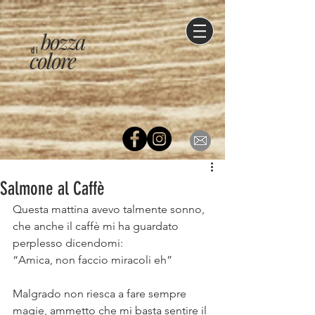
bozza
di
colore
Salmone al Caffè
Questa mattina avevo talmente sonno, 
che anche il caffè mi ha guardato 
perplesso dicendomi: ⠀
“Amica, non faccio miracoli eh”⠀
⠀
Malgrado non riesca a fare sempre 
magie, ammetto che mi basta sentire il 